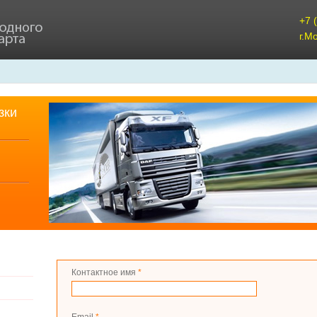
+7 
г.М
зки
Контактное имя
*