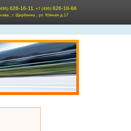
626-16-11
626-18-66
(495)
, +7 (495)
осква , г. Щербинка , ул. Южная д.17