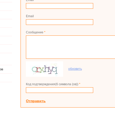
Email
*
Email
Сообщение
*
обновить
ов
Код подтверждения(6 символа (ов))
*
Отправить